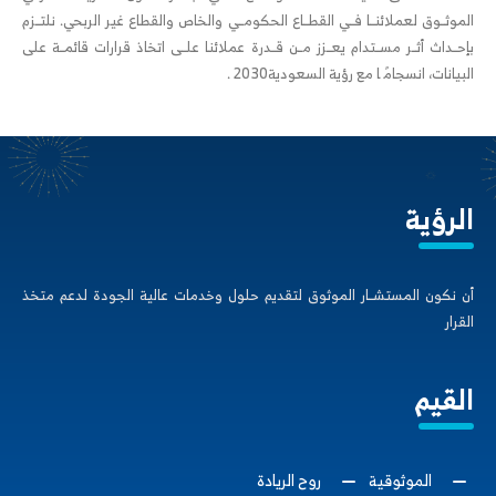
اﻟﻤﻮﺛــﻮق ﻟﻌﻤﻼﺋﻨــﺎ ﻓــﻲ اﻟﻘﻄــﺎع اﻟﺤﻜﻮﻣــﻲ واﻟﺨﺎص واﻟﻘﻄﺎع ﻏﻴﺮ اﻟﺮﺑﺤﻲ. ﻧﻠﺘــﺰم
ﺑﺈﺣــﺪاث أﺛــﺮ ﻣﺴــﺘﺪام ﻳﻌــﺰز ﻣــﻦ ﻗــﺪرة ﻋﻤﻼﺋﻨﺎ ﻋﻠــﻰ اﺗﺨﺎذ ﻗﺮارات ﻗﺎﺋﻤــﺔ ﻋﻠﻰ
اﻟﺒﻴﺎﻧﺎت، اﻧﺴﺠﺎﻣً ﺎ ﻣﻊ رؤﻳﺔ اﻟﺴﻌﻮدﻳﺔ2030 .
الرؤية
أن ﻧﻜﻮن اﻟﻤﺴﺘﺸــﺎر اﻟﻤﻮﺛﻮق ﻟﺘﻘﺪﻳﻢ ﺣﻠﻮل وﺧﺪﻣﺎت ﻋﺎﻟﻴﺔ اﻟﺠﻮدة ﻟﺪﻋﻢ ﻣﺘﺨﺬ
اﻟﻘﺮار
القيم
الموثوقية
روح الريادة