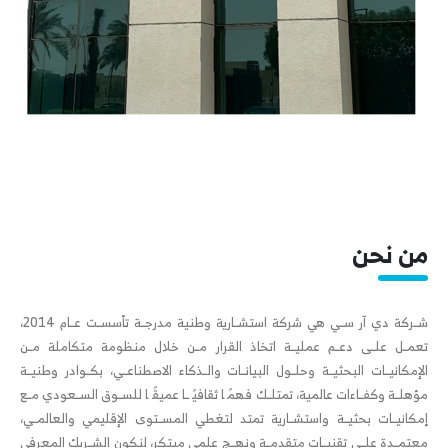
من نحن
ﺷــﺮﻛﺔ دي آر ﺳــﻲ ﻫﻲ ﺷﺮﻛﺔ اﺳﺘﺸــﺎرﻳﺔ وﻃﻨﻴﺔ ﻣﺪرﺟــﺔ ﺗﺄﺳﺴــﺖ ﻋــﺎم 2014،
ﺗﻌﻤــﻞ ﻋﻠــﻰ دﻋــﻢ ﻋﻤﻠﻴــﺔ اﺗﺨﺎذ اﻟﻘﺮار ﻣــﻦ ﺧﻼل ﻣﻨﻈﻮﻣﺔ ﻣﺘﻜﺎﻣﻠﺔ ﻣــﻦ
اﻹﻣﻜﺎﻧﻴــﺎت اﻟﺒﺤﺜﻴــﺔ وﺣﻠــﻮل اﻟﺒﻴﺎﻧــﺎت واﻟــﺬﻛﺎء اﻻﺻﻄﻨﺎﻋــﻲ، ﺑﻜــﻮادر وﻃﻨﻴــﺔ
ﻣﺆﻫﻠــﺔ وﻛﻔــﺎءات ﻋﺎﻟﻤﻴﺔ، ﺗﻤﺘﻠــﻚ ﻓﻬﻤً ﺎ ﺛﻘﺎﻓﻴً ــﺎ ﻋﻤﻴﻘً ﺎ ﻟﻠﺴــﻮق اﻟﺴــﻌﻮدي ﻣــﻊ
إﻣﻜﺎﻧﻴــﺎت ﺑﺤﺜﻴــﺔ واﺳﺘﺸــﺎرﻳﺔ ﺗﻤﺘﺪ ﻟﺘﻐﻄﻲ اﻟﻤﺴــﺘﻮى اﻹﻗﻠﻴﻤﻲ واﻟﻌﺎﻟﻤــﻲ،
ﻣﻌﺘﻤــﺪة ﻋﻠــﻰ ﺗﻘﻨﻴــﺎت ﻣﺘﻘﺪﻣــﺔ وﻧﻬــﺞ ﻋﻠﻤﻲ ﻣﺒﺘﻜﺮ، ﻟﻨﻜﻮن اﻟﺸــﺮﻳﻚ اﻟﻤﻌﺮﻓﻲ